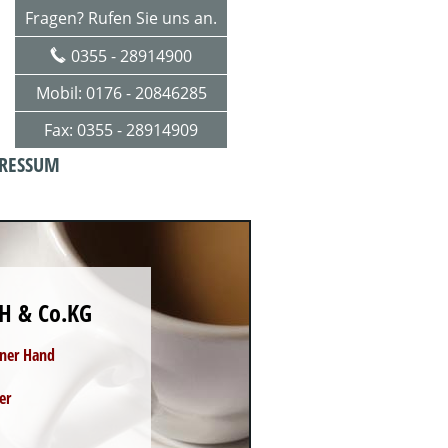
Fragen? Rufen Sie uns an.
0355 - 28914900
Mobil: 0176 - 20846285
Fax: 0355 - 28914909
RESSUM
H & Co.KG
iner Hand
er