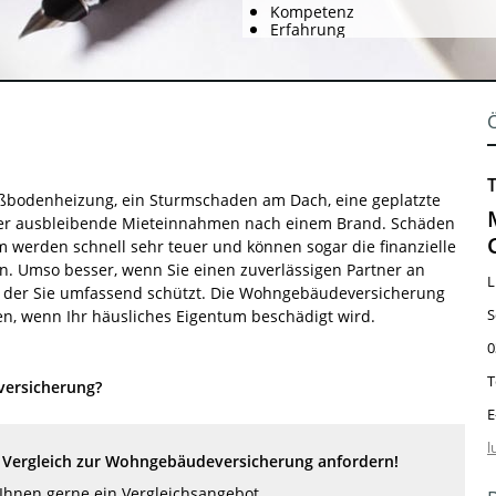
Kompetenz
Erfahrung
ußbodenheizung, ein Sturmschaden am Dach, eine geplatzte
er ausbleibende Mieteinnahmen nach einem Brand. Schäden
werden schnell sehr teuer und können sogar die finanzielle
n. Umso besser, wenn Sie einen zuverlässigen Partner an
L
n, der Sie umfassend schützt. Die Wohngebäudeversicherung
S
en, wenn Ihr häusliches Eigentum beschädigt wird.
0
T
versicherung?
E
l
Vergleich zur Wohngebäudeversicherung anfordern!
 Ihnen gerne ein Vergleichsangebot.