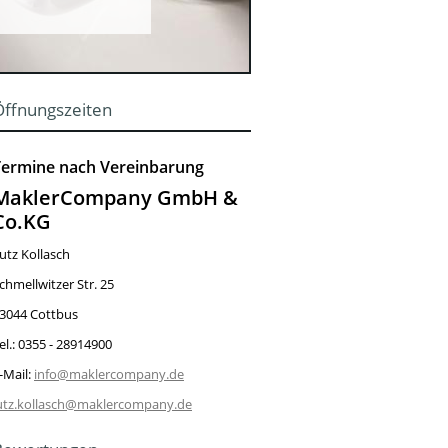
Öffnungszeiten
Termine nach Vereinbarung
MaklerCompany GmbH &
Co.KG
utz Kollasch
chmellwitzer Str. 25
3044 Cottbus
el.: 0355 - 28914900
-Mail:
info@maklercompany.de
utz.kollasch@maklercompany.de