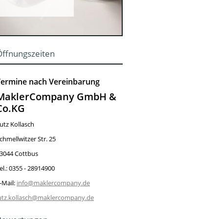
Öffnungszeiten
Termine nach Vereinbarung
MaklerCompany GmbH &
Co.KG
utz Kollasch
chmellwitzer Str. 25
3044 Cottbus
el.: 0355 - 28914900
-Mail:
info@maklercompany.de
utz.kollasch@maklercompany.de