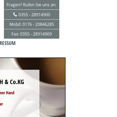
Fragen? Rufen Sie uns an.
0355 - 28914900
Mobil: 0176 - 20846285
Fax: 0355 - 28914909
RESSUM
H & Co.KG
iner Hand
er