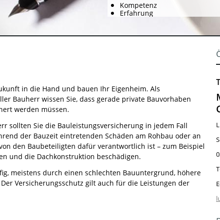
Kompetenz
Erfahrung
kunft in die Hand und bauen Ihr Eigenheim. Als
ler Bauherr wissen Sie, dass gerade private Bauvorhaben
chert werden müssen.
L
rr sollten Sie die Bauleistungsversicherung in jedem Fall
während der Bauzeit eintretenden Schäden am Rohbau oder an
S
von den Baubeteiligten dafür verantwortlich ist – zum Beispiel
0
len und die Dachkonstruktion beschädigen.
T
ufig, meistens durch einen schlechten Bauuntergrund, höhere
 Der Versicherungsschutz gilt auch für die Leistungen der
E
l