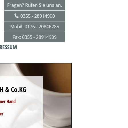
Fragen? Rufen Sie uns an.
0355 - 28914900
Mobil: 0176 - 20846285
Fax: 0355 - 28914909
RESSUM
H & Co.KG
iner Hand
er