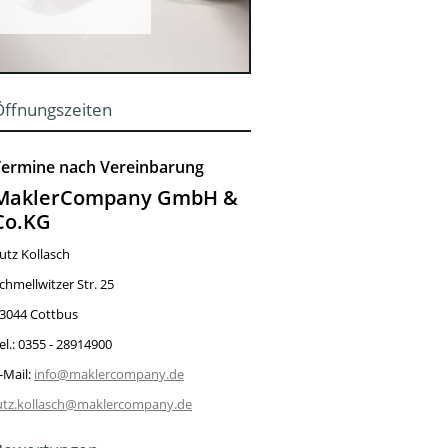
Öffnungszeiten
Termine nach Vereinbarung
MaklerCompany GmbH &
Co.KG
utz Kollasch
chmellwitzer Str. 25
3044 Cottbus
el.: 0355 - 28914900
-Mail:
info@maklercompany.de
utz.kollasch@maklercompany.de