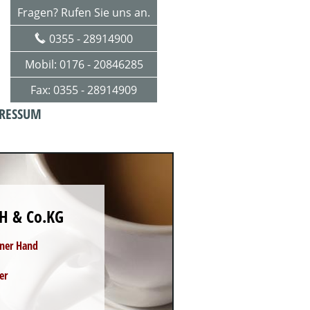
Fragen? Rufen Sie uns an.
0355 - 28914900
Mobil: 0176 - 20846285
Fax: 0355 - 28914909
RESSUM
H & Co.KG
iner Hand
er