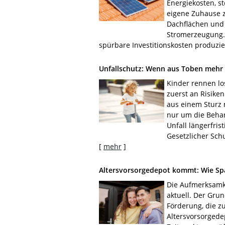
Energiekosten, s
eigene Zuhause z
Dachflächen und 
Stromerzeugung.
spürbare Investitionskosten produzier
Unfallschutz: Wenn aus Toben mehr w
Kinder rennen lo
zuerst an Risike
aus einem Sturz 
nur um die Behan
Unfall längerfris
Gesetzlicher Schu
[
mehr
]
Altersvorsorge­depot kommt: Wie Spar
Die Aufmerksamke
aktuell. Der Grun
Förderung, die zu
Altersvorsorgedep