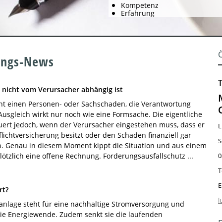
Kompetenz
Erfahrung
rungs-News
 nicht vom Verursacher abhängig ist
ht einen Personen- oder Sachschaden, die Verantwortung
 Ausgleich wirkt nur noch wie eine Formsache. Die eigentliche
ert jedoch, wenn der Verursacher eingestehen muss, dass er
L
flichtversicherung besitzt oder den Schaden finanziell gar
S
n. Genau in diesem Moment kippt die Situation und aus einem
plötzlich eine offene Rechnung. Forderungsausfallschutz ...
0
T
E
rt?
l
kanlage steht für eine nachhaltige Stromversorgung und
 die Energiewende. Zudem senkt sie die laufenden