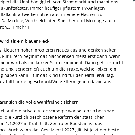
teigert die Unabhängigkeit vom Strommarkt und macht das
ukunftsfester. Immer häufiger pflastern PV-Anlagen
Balkonkraftwerke nutzen auch kleinere Flächen zur
 Da Module, Wechselrichter, Speicher und Montage auch
en,...
[
mehr
]
ird als ein blauer Fleck
s, klettern höher, probieren Neues aus und denken selten
n. Für Eltern beginnt das Nachdenken meist erst dann, wenn
mehr wird als ein kurzer Schreckmoment. Dann geht es nicht
dlung, sondern oft auch um die Frage, welche Folgen ein
tig haben kann – für das Kind und für den Familienalltag.
tz hilft nur eingeschränktViele Eltern gehen davon aus, ...
er sich die volle Wahlfreiheit sichern
it auf die private Altersvorsorge war selten so hoch wie
d: die kürzlich beschlossene Reform der staatlichen
m 1.1.2027 in Kraft tritt. Zentraler Baustein ist das
ot. Auch wenn das Gesetz erst 2027 gilt, ist jetzt der beste