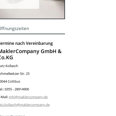
Öffnungszeiten
Termine nach Vereinbarung
MaklerCompany GmbH &
Co.KG
utz Kollasch
chmellwitzer Str. 25
3044 Cottbus
el.: 0355 - 28914900
-Mail:
info@maklercompany.de
utz.kollasch@maklercompany.de