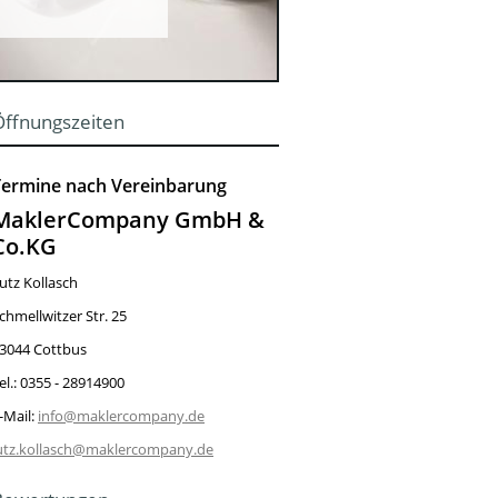
Öffnungszeiten
Termine nach Vereinbarung
MaklerCompany GmbH &
Co.KG
utz Kollasch
chmellwitzer Str. 25
3044 Cottbus
el.: 0355 - 28914900
-Mail:
info@maklercompany.de
utz.kollasch@maklercompany.de