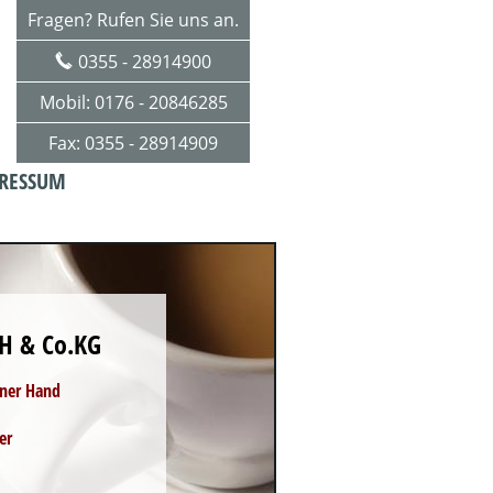
Fragen? Rufen Sie uns an.
0355 - 28914900
Mobil: 0176 - 20846285
Fax: 0355 - 28914909
RESSUM
H & Co.KG
iner Hand
er